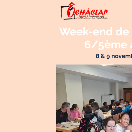
Week-end de 
6/5ème à
8 & 9 novem