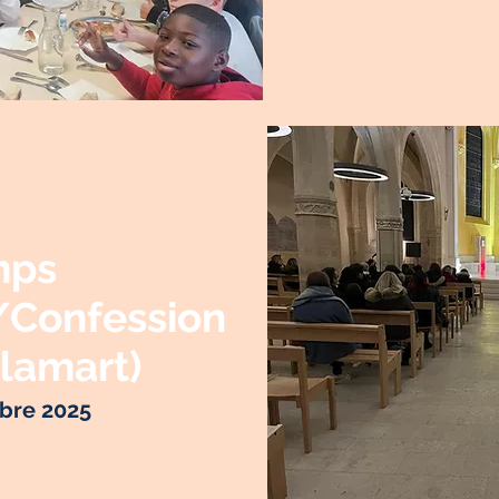
mps
/Confession
Clamart)
bre 2025