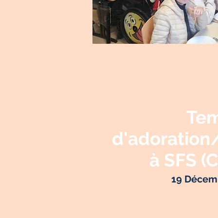
Te
d'adoration
à SFS (
19 Décem