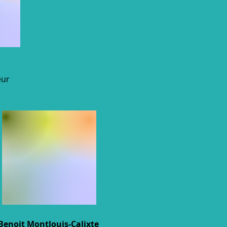
eur
Benoit Montlouis-Calixte