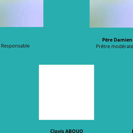
Père Damien
Responsable
Prêtre modérat
Clovis ABOUO