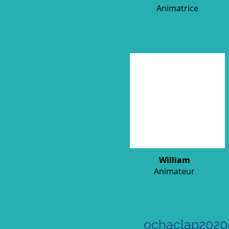
Animatrice
William
Animateur
ochaclap2020